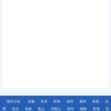
城市分站
安徽
安庆
蚌埠
池州
滁州
阜阳
合
肥
淮北
淮南
黄山
马鞍山
宿州
铜陵
芜湖
宣