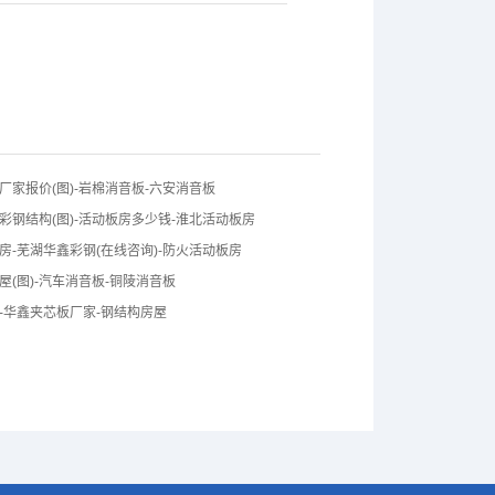
厂家报价(图)-岩棉消音板-六安消音板
彩钢结构(图)-活动板房多少钱-淮北活动板房
房-芜湖华鑫彩钢(在线咨询)-防火活动板房
屋(图)-汽车消音板-铜陵消音板
-华鑫夹芯板厂家-钢结构房屋