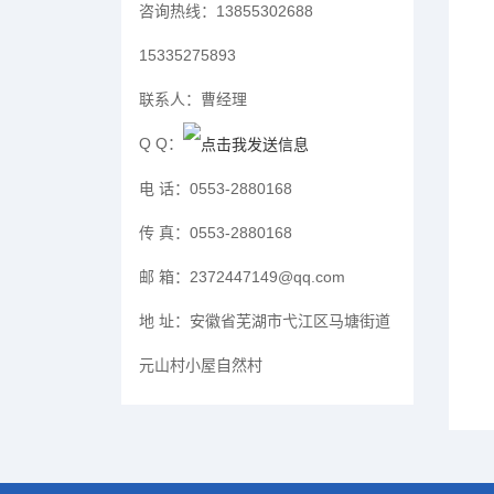
咨询热线：
13855302688
15335275893
联系人：
曹经理
Q Q：
电 话：
0553-2880168
传 真：
0553-2880168
邮 箱：
2372447149@qq.com
地 址：
安徽省芜湖市弋江区马塘街道
元山村小屋自然村