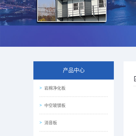
产品中心
岩棉净化板
中空玻镁板
消音板