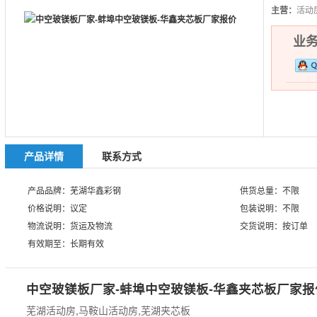
主营：
活动
业务热
产品详情
联系方式
产品品牌：芜湖华鑫彩钢
供货总量：不限
价格说明：议定
包装说明：不限
物流说明：货运及物流
交货说明：按订单
有效期至：长期有效
中空玻镁板厂家-蚌埠中空玻镁板-华鑫夹芯板厂家报
芜湖活动房
,
马鞍山活动房
,
芜湖夹芯板